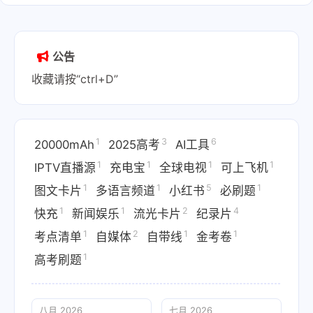
公告
收藏请按“ctrl+D”
1
3
6
20000mAh
2025高考
AI工具
1
1
1
1
IPTV直播源
充电宝
全球电视
可上飞机
1
1
5
1
图文卡片
多语言频道
小红书
必刷题
1
1
2
4
快充
新闻娱乐
流光卡片
纪录片
1
2
1
1
考点清单
自媒体
自带线
金考卷
1
高考刷题
八月 2026
七月 2026