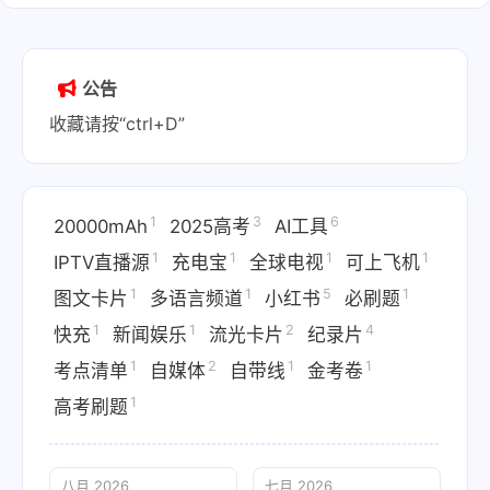
公告
收藏请按“ctrl+D”
1
3
6
20000mAh
2025高考
AI工具
1
1
1
1
IPTV直播源
充电宝
全球电视
可上飞机
1
1
5
1
图文卡片
多语言频道
小红书
必刷题
1
1
2
4
快充
新闻娱乐
流光卡片
纪录片
1
2
1
1
考点清单
自媒体
自带线
金考卷
1
高考刷题
八月 2026
七月 2026