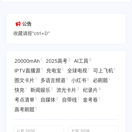
公告
收藏请按“ctrl+D”
1
3
6
20000mAh
2025高考
AI工具
1
1
1
1
IPTV直播源
充电宝
全球电视
可上飞机
1
1
5
1
图文卡片
多语言频道
小红书
必刷题
1
1
2
4
快充
新闻娱乐
流光卡片
纪录片
1
2
1
1
考点清单
自媒体
自带线
金考卷
1
高考刷题
八月 2026
七月 2026