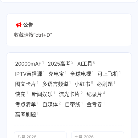
公告
收藏请按“ctrl+D”
1
3
6
20000mAh
2025高考
AI工具
1
1
1
1
IPTV直播源
充电宝
全球电视
可上飞机
1
1
5
1
图文卡片
多语言频道
小红书
必刷题
1
1
2
4
快充
新闻娱乐
流光卡片
纪录片
1
2
1
1
考点清单
自媒体
自带线
金考卷
1
高考刷题
八月 2026
七月 2026