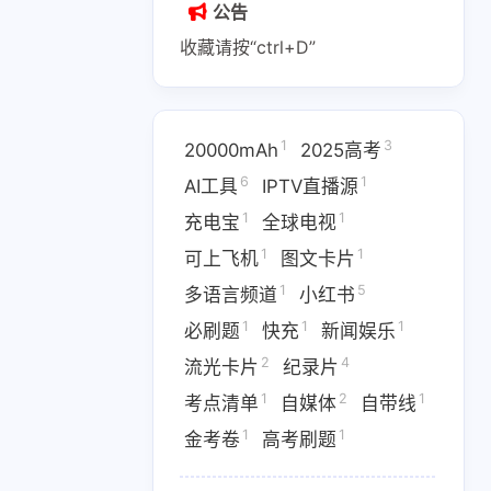
公告
收藏请按“ctrl+D”
1
3
20000mAh
2025高考
1
2
1
6
1
AI副业
AI变现
AI实战课程
AI工具
IPTV直播源
1
1
充电宝
全球电视
1
1
1
IPTV直播源
M4芯片
1
1
可上飞机
图文卡片
1
1
1
费API
全游戏完整电影
全球电视
1
5
多语言频道
小红书
1
1
1
必刷题
快充
新闻娱乐
1
5
多语言频道
小红书
2
4
流光卡片
纪录片
1
1
1
优惠
数据接口
新闻娱乐
1
2
1
考点清单
自媒体
自带线
4
1364
1
纪录片
网盘下载
考点清单
1
1
金考卷
高考刷题
1
1
1
卷
高考刷题
黑神话悟空