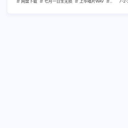
网盘下载
七月一日生无损
上华唱片WAV
群星摇滚
7-2
互动
最新评论
正在加载中...