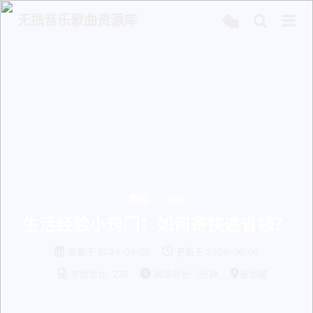
无损音乐歌曲资源库
原创
life
生活经验小窍门：如何寄快递省钱？
发表于
2024-09-05
更新于
2026-06-06
字数总计:
270
阅读时长:
1分钟
新加坡