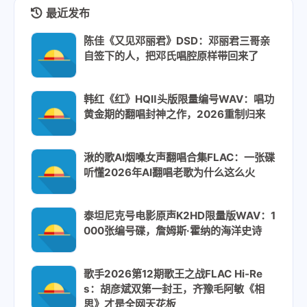
最近发布
陈佳《又见邓丽君》DSD：邓丽君三哥亲
自签下的人，把邓氏唱腔原样带回来了
韩红《红》HQⅡ头版限量编号WAV：唱功
黄金期的翻唱封神之作，2026重制归来
湫的歌AI烟嗓女声翻唱合集FLAC：一张碟
听懂2026年AI翻唱老歌为什么这么火
泰坦尼克号电影原声K2HD限量版WAV：1
000张编号碟，詹姆斯·霍纳的海洋史诗
歌手2026第12期歌王之战FLAC Hi-Re
s：胡彦斌双第一封王，齐豫毛阿敏《相
思》才是全网天花板