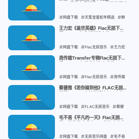
WAV无损音乐下载：12首经典重唱
2025-12-19
一次听个够
网盘下载
天笈宝鉴蛇年精选
群
星无损音乐下载
2025华语精选合集
王力宏《盖世英雄》Flac无损下
载：2005年华语巅峰之作，10首
WAV+CUE整轨下载
经典一次听个够
网盘下载
2025-12-19
Flac无损音乐
王力宏
盖世英雄
2005年华语专辑
周传雄Transfer专辑Flac无损下
载：2000年经典创作全收录
2025-12-19
网盘下载
Flac无损音乐
周传雄
Transfer
2000年经典专辑
蔡健雅《若你碰到他》FLAC无损
下载：2009实验民谣神专，金曲
2025-12-19
奖年度十大
网盘下载
FLAC无损音乐
蔡健
雅
若你碰到他
金曲奖专辑
毛不易《平凡的一天》Flac无损下
载：把日常唱成诗，12首治愈神曲
2025-12-19
一次打包
网盘下载
无损音乐网盘
毛不易