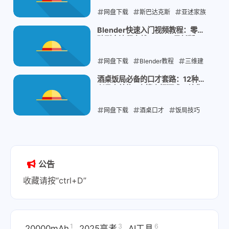
网盘下载
斯巴达克斯
亚述家族
4K美剧
中文字幕
Blender快速入门视频教程：零基
础到全流程实战，2025最新版
2025-12-12
网盘下载
Blender教程
三维建
模入门
Blender视频教程
3D动画
酒桌饭局必备的口才套路：12种即
兴发言结构+高情商拒酒术，让你
制作
应酬不尴尬
网盘下载
2025-12-11
酒桌口才
饭局技巧
即兴发言
高情商说话
2025-12-11
公告
收藏请按“ctrl+D”
1
3
6
20000mAh
2025高考
AI工具