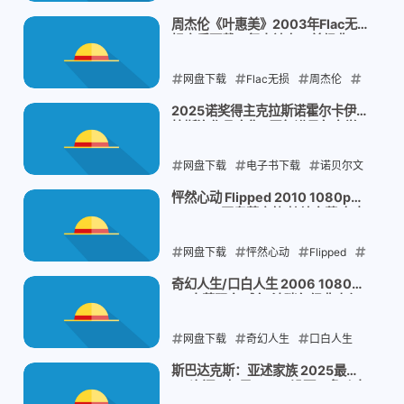
专辑下载
平凡的一天Flac
华语治
周杰伦《叶惠美》2003年Flac无
损音质下载：复古神专11首经典一
愈系
次收齐
网盘下载
2025-12-19
Flac无损
周杰伦
叶惠美
2003华语经典
2025诺奖得主克拉斯诺霍尔卡伊·
拉斯洛作品合集+历年诺贝尔文学
2025-12-19
奖作品集打包下载
网盘下载
电子书下载
诺贝尔文
学奖
克拉斯诺霍尔卡伊·拉斯洛
反
怦然心动 Flipped 2010 1080p
REMUX 国粤英音轨 特效字幕 夸克
乌托邦文学
网盘下载
网盘下载
2025-12-19
怦然心动
Flipped
青春爱情片
罗伯·莱纳
奇幻人生/口白人生 2006 1080p
BD中英双字 威尔·法瑞尔经典奇幻
2025-12-13
片 夸克网盘下载
网盘下载
奇幻人生
口白人生
威尔·法瑞尔
艾玛·汤普森
斯巴达克斯：亚述家族 2025最新
4K资源 - 如果Ashur没死，角斗士
2025-12-13
学院会走向何方？