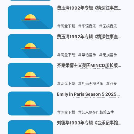
周杰伦
我很忙
费玉清1992年专辑《情深往事直到
永远》：清澈嗓音的经典传世之作
2025-12-27
网盘下载
华语音乐
无损音乐
经典老歌
费玉清
费玉清1992年专辑《情深往事直到
永远》：清澈嗓音的经典传世之作
2025-12-27
网盘下载
华语音乐
无损音乐
经典老歌
费玉清
齐秦柔情主义美国MINCD加长版
1991：Flac无损音质经典重现
2025-12-27
网盘下载
Flac无损音乐
齐秦
柔情主义
1991经典
Emily in Paris Season 5 2025
1080p 中英字幕全集下载 - 网飞热
2025-12-20
门剧集
网盘下载
艾米丽在巴黎第五季
Emily in Paris Season 5
网飞剧集
刘德华1993年专辑《音乐记事馆》
Flac无损下载：重温经典港式情歌
下载
1080p中英字幕