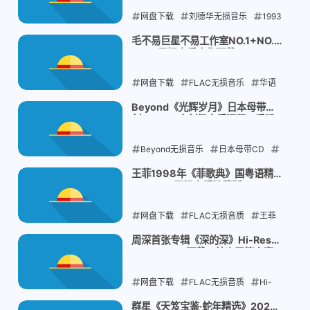
网盘下载
2025-12-19
刘德华无损音乐
1993
年经典专辑
港式情歌合集
Flac无
毛不易巨星不易工作室NO.1+NO.2
FLAC无损音乐合集下载
损下载
网盘下载
2025-12-19
FLAC无损音乐
华语
流行音乐
毛不易专辑下载
巨星不
Beyond《光辉岁月》日本母带慢
刻CD：1:1直刻级音质还原，重温
易工作室
港乐黄金时代
Beyond无损音乐
2025-12-19
日本母带CD
慢刻技术
WAV无损下载
光辉岁月
王菲1998年《菲歌典》国粤语精选
3：FLAC无损音质珍藏版
原版
网盘下载
2025-12-19
FLAC无损音质
王菲
无损音乐
国粤语经典
1998年华语
周深首张专辑《深的深》Hi-Res
FLAC 24bit下载，纯净天籁之声
金曲
网盘下载
2025-12-19
FLAC无损音质
Hi-
Res音乐下载
周深
深的深
群星《天笈宝鉴·蛇年精选》2025