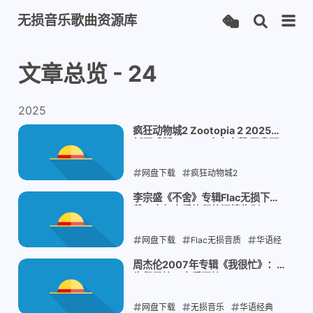
无损音乐歌曲资源库
文章总览 - 24
2025
疯狂动物城2 Zootopia 2 2025最
新正式版 1080P 中文字幕 网盘下
载
网盘下载
疯狂动物城2
Zootopia 2
2025动画电影
迪士
李宗盛《不舍》专辑Flac无损下
载：十年音乐旅程的深情告别
尼动画
网盘下载
2025-12-28
Flac无损音质
华语经
典
李宗盛
不舍专辑
周杰伦2007年专辑《我很忙》：
牛仔很忙，音乐更忙
2025-12-27
网盘下载
无损音乐
华语经典