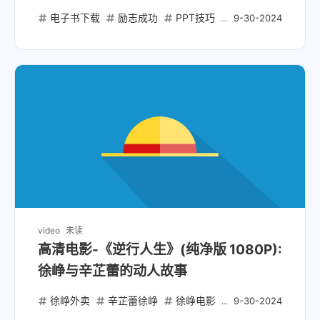
电子书下载
励志成功
PPT技巧
职场提升
思维
9-30-2024
video
未读
高清电影-《逆行人生》(纯净版 1080P):
徐峥与辛芷蕾的动人故事
徐峥外卖
辛芷蕾徐峥
徐峥电影
外卖员电影
9-30-2024