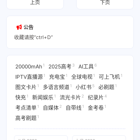
上页
下页
公告
收藏请按“ctrl+D”
1
3
6
20000mAh
2025高考
AI工具
1
1
1
1
IPTV直播源
充电宝
全球电视
可上飞机
1
1
5
1
图文卡片
多语言频道
小红书
必刷题
1
1
2
4
快充
新闻娱乐
流光卡片
纪录片
1
2
1
1
考点清单
自媒体
自带线
金考卷
1
高考刷题