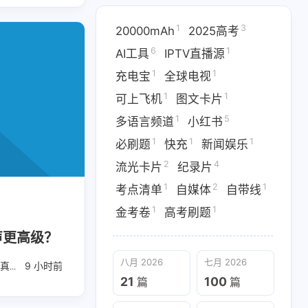
1
3
20000mAh
2025高考
6
1
AI工具
IPTV直播源
1
1
充电宝
全球电视
1
1
可上飞机
图文卡片
1
5
多语言频道
小红书
1
1
1
必刷题
快充
新闻娱乐
2
4
流光卡片
纪录片
1
2
1
考点清单
自媒体
自带线
1
1
金考卷
高考刷题
雨声更高级？
八月 2026
七月 2026
真生
9 小时前
白噪音专辑
21
100
篇
篇