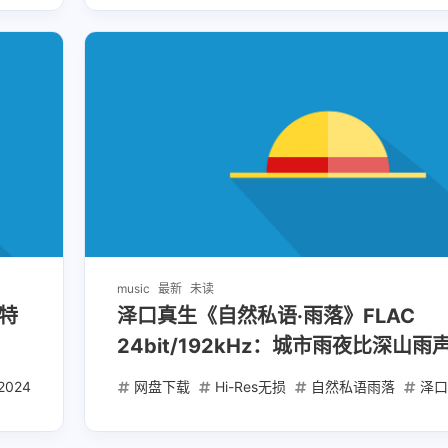
music
最新
未读
特
泽口真生《自然私语·雨落》FLAC
24bit/192kHz：城市雨夜比深山
化模式
2024
网盘下载
Hi-Res无损
自然私语雨落
泽口