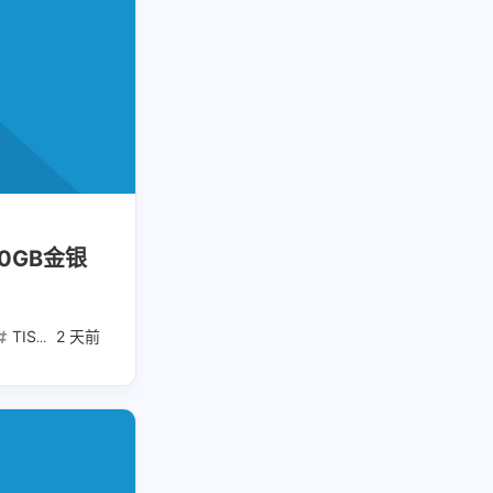
1
1
1
优惠
数据接口
新闻娱乐
4
1367
1
纪录片
网盘下载
考点清单
1
1
1
卷
高考刷题
黑神话悟空
六月 2026
五月 2026
126
119
篇
篇
二月 2026
一月 2026
0GB金银
152
203
篇
篇
TIS唱片
2 天前