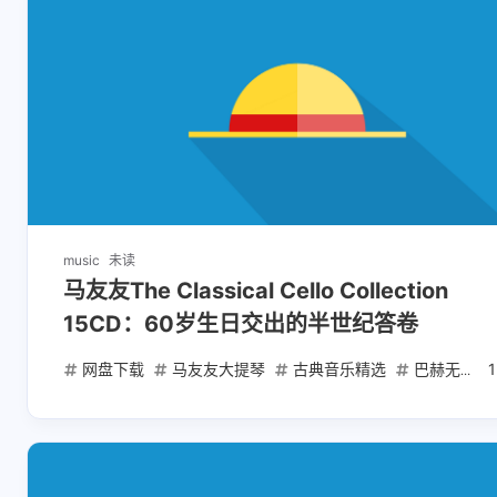
互动
最新评论
music
未读
马友友The Classical Cello Collection
正在加载中...
15CD：60岁生日交出的半世纪答卷
网盘下载
马友友大提琴
古典音乐精选
巴赫无伴奏组曲