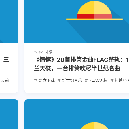
music
未读
：三
《情愫》20首排箫金曲FLAC整轨：1
兰天碟，一台排箫吹尽半世纪名曲
2 天前
网盘下载
新世纪音乐
FLAC无损
排箫轻