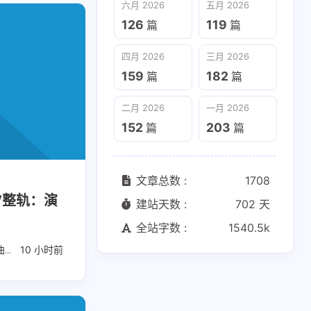
六月 2026
五月 2026
126
119
篇
篇
四月 2026
三月 2026
159
182
篇
篇
二月 2026
一月 2026
152
203
篇
篇
文章总数 :
1708
V整轨：演
建站天数 :
702 天
全站字数 :
1540.5k
曲
10 小时前
华语民谣