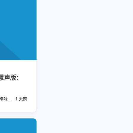
全景声版：
1
2
1
AI副业
AI变现
AI实战课程
琪味道
1 天前
华语经典情歌
1
1
1
IPTV直播源
M4芯片
1
1
1
费API
全游戏完整电影
全球电视
1
5
多语言频道
小红书