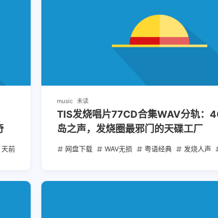
1
1
1
开发者服务
必刷题
快充
教育
2
1
1
流光卡片
短视频爆款
稳定API
2
1
1
自媒体
自带线
苹果电脑
金考
八月 2026
七月 2026
21
100
篇
篇
music
未读
四月 2026
三月 2026
TIS发烧唱片77CD合集WAV分轨：4
159
182
篇
篇
奇
岛之声，发烧圈最邪门的天碟工厂
2 天前
网盘下载
WAV无损
粤语经典
发烧人声