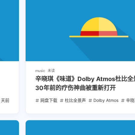
兴趣点
寻找你感兴趣的领域
music
未读
辛晓琪《味道》Dolby Atmos杜比
30年前的疗伤神曲被重新打开
1
3
1
20000mAh
2025高考
AI创业
1 天前
Sony Classical
网盘下载
杜比全景声
Dolby Atmos
辛晓
6
2
AI工具
AI文案写作
ChatGPT实战
1
1
1
Mac mini
Web API
充电宝
免
1
1
1
内容创作工具
可上飞机
图文卡片